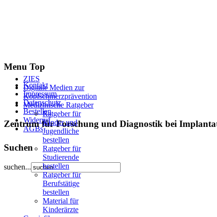
Menu Top
ZIES
Kontakt
Digitale Medien zur
Impressum
Kopfschmerzprävention
Datenschutz
Medizinische Ratgeber
Bestellen
Ratgeber für
Widerruf
Kinder und
Zentrum für Forschung und Diagnostik bei Implan
AGBs
Jugendliche
bestellen
Suchen
Ratgeber für
Studierende
bestellen
suchen...
Ratgeber für
Berufstätige
bestellen
Material für
Kinderärzte